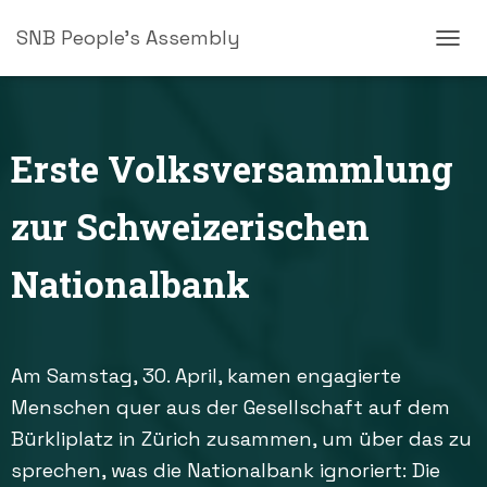
SNB People's Assembly
N
A
V
I
G
Erste Volksversammlung
A
T
I
zur Schweizerischen
O
N
U
Nationalbank
M
S
C
H
A
Am Samstag, 30. April, kamen engagierte
L
Menschen quer aus der Gesellschaft auf dem
T
E
Bürkliplatz in Zürich zusammen, um über das zu
N
sprechen, was die Nationalbank ignoriert: Die