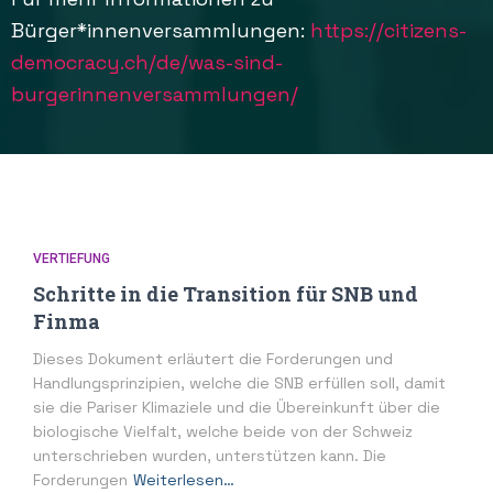
Bürger*innenversammlungen:
https://citizens-
democracy.ch/de/was-sind-
burgerinnenversammlungen/
VERTIEFUNG
Schritte in die Transition für SNB und
Finma
Dieses Dokument erläutert die Forderungen und
Handlungsprinzipien, welche die SNB erfüllen soll, damit
sie die Pariser Klimaziele und die Übereinkunft über die
biologische Vielfalt, welche beide von der Schweiz
unterschrieben wurden, unterstützen kann. Die
Forderungen
Weiterlesen…